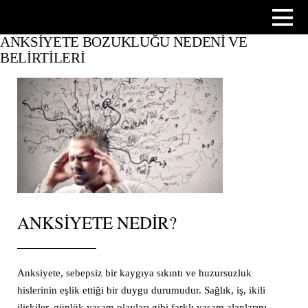
ANKSIYETE BOZUKLUĞU NEDENI VE
BELIRTILERI
ANKSIYETE NEDIR?
Anksiyete, sebepsiz bir kaygıya sıkıntı ve huzursuzluk
hislerinin eşlik ettiği bir duygu durumudur. Sağlık, iş, ikili
ilişkiler, günlük yaşam olayları gibi farklı yaşam alanlarını