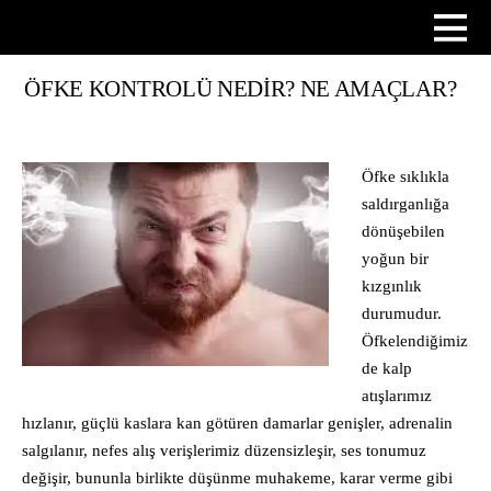
ÖFKE KONTROLÜ NEDIR? NE AMAÇLAR?
Öfke sıklıkla
saldırganlığa
dönüşebilen
yoğun bir
kızgınlık
durumudur.
Öfkelendiğimiz
de kalp
atışlarımız
hızlanır, güçlü kaslara kan götüren damarlar genişler, adrenalin
salgılanır, nefes alış verişlerimiz düzensizleşir, ses tonumuz
değişir, bununla birlikte düşünme muhakeme, karar verme gibi