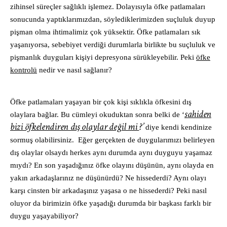
zihinsel süreçler sağlıklı işlemez. Dolayısıyla öfke patlamaları
sonucunda yaptıklarımızdan, söylediklerimizden suçluluk duyup
pişman olma ihtimalimiz çok yüksektir. Öfke patlamaları sık
yaşanıyorsa, sebebiyet verdiği durumlarla birlikte bu suçluluk ve
pişmanlık duyguları kişiyi depresyona sürükleyebilir. Peki
öfke
kontrolü
nedir ve nasıl sağlanır?
Öfke patlamaları yaşayan bir çok kişi sıklıkla öfkesini dış
sahiden
olaylara bağlar. Bu cümleyi okuduktan sonra belki de ‘
bizi öfkelendiren dış olaylar değil mi
?’
diye kendi kendinize
sormuş olabilirsiniz. Eğer gerçekten de duygularımızı belirleyen
dış olaylar olsaydı herkes aynı durumda aynı duyguyu yaşamaz
mıydı? En son yaşadığınız öfke olayını düşünün, aynı olayda en
yakın arkadaşlarınız ne düşünürdü? Ne hissederdi? Aynı olayı
karşı cinsten bir arkadaşınız yaşasa o ne hissederdi? Peki nasıl
oluyor da birimizin öfke yaşadığı durumda bir başkası farklı bir
duygu yaşayabiliyor?